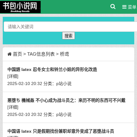
菜单
搜索
首页
> TAG信息列表 > 桥鸢
中国語 latex 忍冬女士和铃兰小姐的异形化改造
[详细]
2025-02-10 20:32
分类：
p站小说
悪堕ち 機械姦 不小心成为战斗员之：来历不明的东西可不兴戴
[详细]
2025-02-10 20:32
分类：
p站小说
中国语 latex 只是假期找份兼职却意外变成了恶堕战斗员