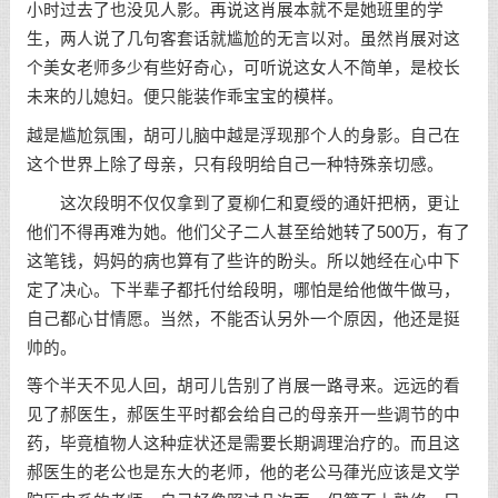
小时过去了也没见人影。再说这肖展本就不是她班里的学
生，两人说了几句客套话就尴尬的无言以对。虽然肖展对这
个美女老师多少有些好奇心，可听说这女人不简单，是校长
未来的儿媳妇。便只能装作乖宝宝的模样。
越是尴尬氛围，胡可儿脑中越是浮现那个人的身影。自己在
这个世界上除了母亲，只有段明给自己一种特殊亲切感。
这次段明不仅仅拿到了夏柳仁和夏绶的通奸把柄，更让
他们不得再难为她。他们父子二人甚至给她转了500万，有了
这笔钱，妈妈的病也算有了些许的盼头。所以她经在心中下
定了决心。下半辈子都托付给段明，哪怕是给他做牛做马，
自己都心甘情愿。当然，不能否认另外一个原因，他还是挺
帅的。
等个半天不见人回，胡可儿告别了肖展一路寻来。远远的看
见了郝医生，郝医生平时都会给自己的母亲开一些调节的中
药，毕竟植物人这种症状还是需要长期调理治疗的。而且这
郝医生的老公也是东大的老师，他的老公马葎光应该是文学