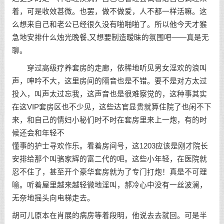
着，可是收效甚微。也罢，做不做爱，人不都一样活嘛。这
么想来自己和老公已经很久没有啪啪啪了。所以他今天才猴
急地安排什么烛光晚餐,又想要制造暧昧的氛围吧——真是无
聊。
穿过高级疗养套房的走廊，依稀地听见男女淫欢的浪叫
声，呻吟不大，这里房间的隔音也是不错。要不是对方太过
投入，叫声太过忘我，这声音也是很难察觉的，这种事其实
在这VIP套房区也不少见，这些达官显贵就算住院了也闲不下
来，和自己的情妇小秘们时不时在套房里来上一炮，有的时
候还会和年轻不
懂事的护士寻欢作乐。看着房间号，这1203应该是刚才院长
安排给那个叫骆家辉的富二代的吧。这些小年轻，在医院就
忍不住了，甚至开个豪华套房就为了专门打炮！真是不可理
喻。听着屋里越来越轻微地淫叫，郝冷心中没有一丝波澜，
无奈地摇头向电梯走去。
胡可儿原本在肖展的病房等着段明，他说去去就回。可是半