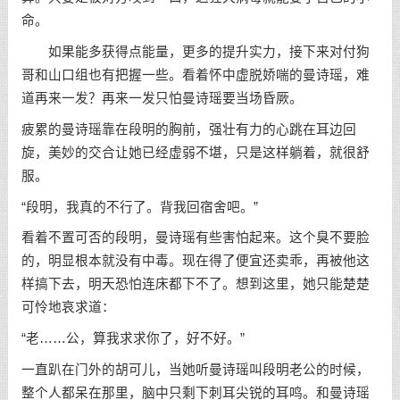
命。
如果能多获得点能量，更多的提升实力，接下来对付狗
哥和山口组也有把握一些。看着怀中虚脱娇喘的曼诗瑶，难
道再来一发？再来一发只怕曼诗瑶要当场昏厥。
疲累的曼诗瑶靠在段明的胸前，强壮有力的心跳在耳边回
旋，美妙的交合让她已经虚弱不堪，只是这样躺着，就很舒
服。
“段明，我真的不行了。背我回宿舍吧。”
看着不置可否的段明，曼诗瑶有些害怕起来。这个臭不要脸
的，明显根本就没有中毒。现在得了便宜还卖乖，再被他这
样搞下去，明天恐怕连床都下不了。想到这里，她只能楚楚
可怜地哀求道：
“老……公，算我求求你了，好不好。”
一直趴在门外的胡可儿，当她听曼诗瑶叫段明老公的时候，
整个人都呆在那里，脑中只剩下刺耳尖锐的耳鸣。和曼诗瑶