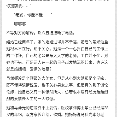
你提前说……”
“老婆，你能不能……”
嘟嘟嘟……
不等对方的解释，郝冷直接挂断了电话。
结婚已经两年了，她的婚姻过得并不幸福。婚后的茶米油盐
她根本不在行，也不关心。她是一个一心扑在自己的工作上
的工作狂，自己的老公是东大大学的老师，工作并不忙，对
她也不错。可是两人在一起的日子越发地沉闷起来，也许这
就是婚姻吧，爱情的坟墓？
虽然郝冷是个顶级的大美女，但是从小到大她都是个学痴，
既不懂得谈情说爱，也不关心男女之事。但是真的到了谈论
论嫁，她自己又有一种怅然所失，仿若根本没有经历轰轰烈
烈的爱情是人生的一大缺憾。
她和马葎光的恋爱算不上爱情，医校拿到博士毕业已经是28
岁的年纪。双方家长介绍，催婚。她妈妈说马葎光本分老