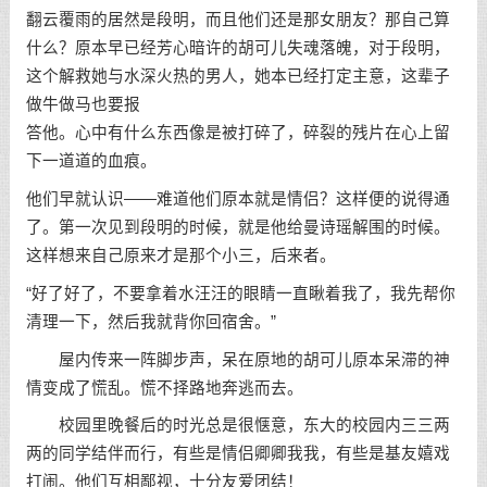
翻云覆雨的居然是段明，而且他们还是那女朋友？那自己算
什么？原本早已经芳心暗许的胡可儿失魂落魄，对于段明，
这个解救她与水深火热的男人，她本已经打定主意，这辈子
做牛做马也要报
答他。心中有什么东西像是被打碎了，碎裂的残片在心上留
下一道道的血痕。
他们早就认识——难道他们原本就是情侣？这样便的说得通
了。第一次见到段明的时候，就是他给曼诗瑶解围的时候。
这样想来自己原来才是那个小三，后来者。
“好了好了，不要拿着水汪汪的眼睛一直瞅着我了，我先帮你
清理一下，然后我就背你回宿舍。”
屋内传来一阵脚步声，呆在原地的胡可儿原本呆滞的神
情变成了慌乱。慌不择路地奔逃而去。
校园里晚餐后的时光总是很惬意，东大的校园内三三两
两的同学结伴而行，有些是情侣卿卿我我，有些是基友嬉戏
打闹。他们互相鄙视，十分友爱团结！