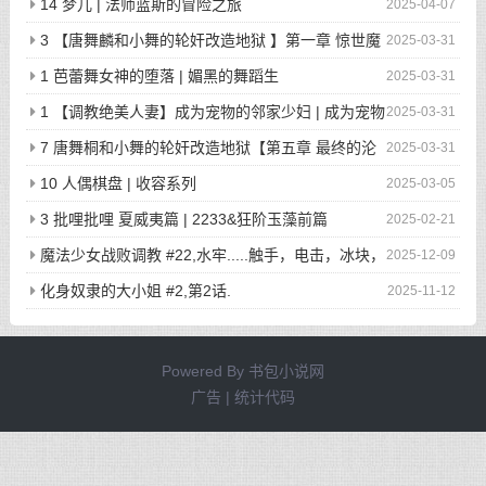
狂欢派对
14 梦儿 | 法师蓝斯的冒险之旅
2025-04-07
3 【唐舞麟和小舞的轮奸改造地狱 】第一章 惊世魔
2025-03-31
王现身 | 斗罗大陆同人
1 芭蕾舞女神的堕落 | 媚黑的舞蹈生
2025-03-31
1 【调教绝美人妻】成为宠物的邻家少妇 | 成为宠物
2025-03-31
的邻家少妇
7 唐舞桐和小舞的轮奸改造地狱【第五章 最终的沦
2025-03-31
陷】 | 斗罗大陆同人
10 人偶棋盘 | 收容系列
2025-03-05
3 批哩批哩 夏威夷篇 | 2233&狂阶玉藻前篇
2025-02-21
魔法少女战败调教 #22,水牢.....触手，电击，冰块，
2025-12-09
高潮寸止.....我在干什么啊我
化身奴隶的大小姐 #2,第2话.
2025-11-12
Powered By
书包小说网
广告 | 统计代码