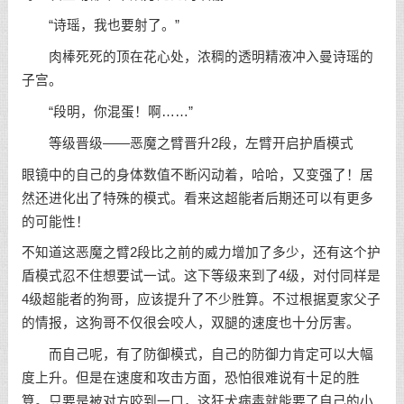
“诗瑶，我也要射了。”
肉棒死死的顶在花心处，浓稠的透明精液冲入曼诗瑶的
子宫。
“段明，你混蛋！啊……”
等级晋级——恶魔之臂晋升2段，左臂开启护盾模式
眼镜中的自己的身体数值不断闪动着，哈哈，又变强了！居
然还进化出了特殊的模式。看来这超能者后期还可以有更多
的可能性！
不知道这恶魔之臂2段比之前的威力增加了多少，还有这个护
盾模式忍不住想要试一试。这下等级来到了4级，对付同样是
4级超能者的狗哥，应该提升了不少胜算。不过根据夏家父子
的情报，这狗哥不仅很会咬人，双腿的速度也十分厉害。
而自己呢，有了防御模式，自己的防御力肯定可以大幅
度上升。但是在速度和攻击方面，恐怕很难说有十足的胜
算。只要是被对方咬到一口，这狂犬病毒就能要了自己的小