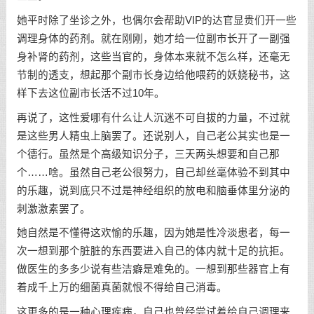
她平时除了坐诊之外，也偶尔会帮助VIP的达官显贵们开一些
调理身体的药剂。就在刚刚，她才给一位副市长开了一副强
身补肾的药剂，这些当官的，身体本来就不怎么样，还毫无
节制的透支，想起那个副市长身边给他喂药的妖娆秘书，这
样下去这位副市长活不过10年。
再说了，这性爱哪有什么让人沉迷不可自拔的力量，不过就
是这些男人精虫上脑罢了。还说别人，自己老公其实也是一
个德行。虽然是个高级知识分子，三天两头想要和自己那
个……啥。虽然自己老公很努力，自己却丝毫体验不到其中
的乐趣，说到底只不过是神经组织的放电和脑垂体里分泌的
刺激激素罢了。
她自然是不懂得这欢愉的乐趣，因为她是性冷淡患者，每一
次一想到那个脏脏的东西要进入自己的体内就十足的抗拒。
做医生的多多少说有些洁癖是难免的。一想到那些器官上有
着成千上万的细菌真菌就恨不得给自己消毒。
这更多的是一种心理疾病，自己也曾经尝试着给自己调理来