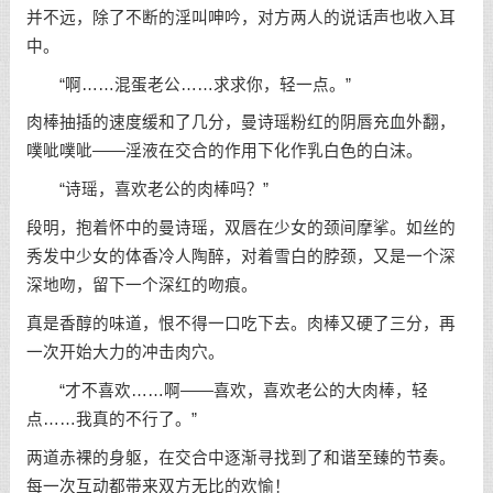
并不远，除了不断的淫叫呻吟，对方两人的说话声也收入耳
中。
“啊……混蛋老公……求求你，轻一点。”
肉棒抽插的速度缓和了几分，曼诗瑶粉红的阴唇充血外翻，
噗呲噗呲——淫液在交合的作用下化作乳白色的白沫。
“诗瑶，喜欢老公的肉棒吗？”
段明，抱着怀中的曼诗瑶，双唇在少女的颈间摩挲。如丝的
秀发中少女的体香冷人陶醉，对着雪白的脖颈，又是一个深
深地吻，留下一个深红的吻痕。
真是香醇的味道，恨不得一口吃下去。肉棒又硬了三分，再
一次开始大力的冲击肉穴。
“才不喜欢……啊——喜欢，喜欢老公的大肉棒，轻
点……我真的不行了。”
两道赤裸的身躯，在交合中逐渐寻找到了和谐至臻的节奏。
每一次互动都带来双方无比的欢愉！