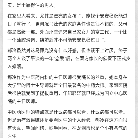
实，是个靠得住的男人。
在家里人看来，尤其是漂亮的女孩子，能找个安安稳稳能过
日子就行了。更何况马葎光的家庭条件也是很不错的，父母
都是高级干部。外面那些追求自己家女儿的富二代，一个比
一个油腔滑调，结婚后才不可能安安稳稳过日子。
郝冷虽然对这马葎光没有什么好感，但也谈不上讨厌。终于
两个人谈了平淡的一年“恋爱”后，在双方家长的催促下正式步
入婚姻。
郝冷作为中医药内科的主任医师很受院长的器重，她本身在
大学里的博士生导师就是全国最著名的中药大师。来到医院
后很快就受到了提拔重用，年纪轻轻就已经成为国立中心医
院的主任医师。
中医药医师的特点就是什么病都可以看，什么病都可以治。
但是治疗效果嘛还是要看医生的个人经验。郝冷在这方面很
有天赋，望闻问切，妙手回春，在龙渊市也是个小有名气的
医生。