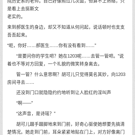
院历史系的老师。自己好像照过几次面，但算不上熟络，只
是看上去挺斯文
老实的。
来到郝医生的身边，却又不知道从何问起，说话顿时也支支
吾吾起来。
“呃，你好……郝医生……你有没有看到……”
“是要问你的学生吧？她在1203呢……去管一管吧。”说
着也不等对方回复，一个礼貌的微笑转身离去。
管一管？什么意思啊？胡可儿只觉得莫名其妙，向1203
房间寻去……
还没到门口就隐隐约约地听到让人脸红的淫叫声
“啊——”
“这声音，是诗瑶？”
胡可儿蹑手蹑脚地来到门前，好奇心驱使她想要先搞清
楚情况。她走到门前，耳朵紧紧地贴在门上，对方好像离门