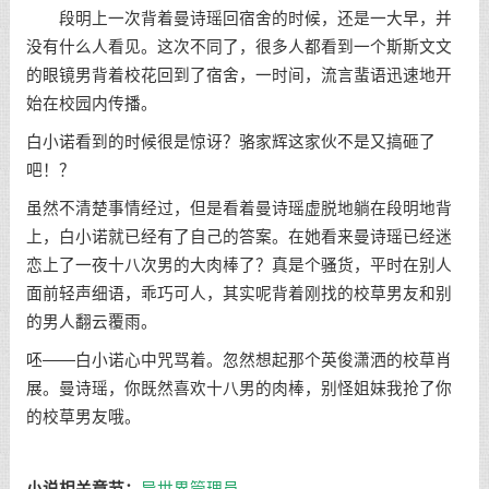
段明上一次背着曼诗瑶回宿舍的时候，还是一大早，并
没有什么人看见。这次不同了，很多人都看到一个斯斯文文
的眼镜男背着校花回到了宿舍，一时间，流言蜚语迅速地开
始在校园内传播。
白小诺看到的时候很是惊讶？骆家辉这家伙不是又搞砸了
吧！？
虽然不清楚事情经过，但是看着曼诗瑶虚脱地躺在段明地背
上，白小诺就已经有了自己的答案。在她看来曼诗瑶已经迷
恋上了一夜十八次男的大肉棒了？真是个骚货，平时在别人
面前轻声细语，乖巧可人，其实呢背着刚找的校草男友和别
的男人翻云覆雨。
呸——白小诺心中咒骂着。忽然想起那个英俊潇洒的校草肖
展。曼诗瑶，你既然喜欢十八男的肉棒，别怪姐妹我抢了你
的校草男友哦。
小说相关章节：
异世界管理员