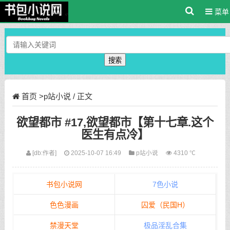
菜单
搜索
首页
>
p站小说
/ 正文
欲望都市 #17,欲望都市【第十七章.这个
医生有点冷】
[db:作者]
2025-10-07 16:49
p站小说
4310 ℃
书包小说网
7色小说
色色漫画
囚爱（民国H）
禁漫天堂
极品淫乱合集